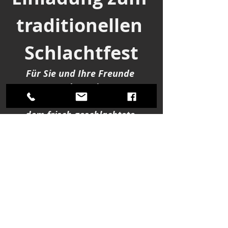
traditionellen 
Schlachtfest
Für Sie und Ihre Freunde 
veranstalten wir unser 
traditionelles Schlachtfest, bei 
dem frisch geschlachtete 
Köstlichkeiten direkt in den 
Kessel kommen!
Es wird alles vom Schwein 
geben, darunter:
Blut- und Leberwürste
Kesselfleisch
Sauer Leber und Nierle...