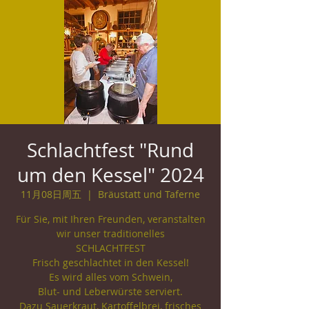
Schlachtfest "Rund
um den Kessel" 2024
11月08日周五
  |  
Bräustatt und Taferne
Für Sie, mit Ihren Freunden, veranstalten
wir unser traditionelles
SCHLACHTFEST
Frisch geschlachtet in den Kessel!
Es wird alles vom Schwein,
Blut- und Leberwürste serviert.
Dazu Sauerkraut, Kartoffelbrei, frisches